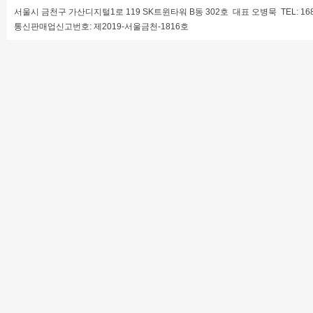
서울시 금천구 가산디지털1로 119 SK트윈타워 B동 302호 대표 오병묵 TEL: 1688-68
통신판매업신고번호: 제2019-서울금천-1816호